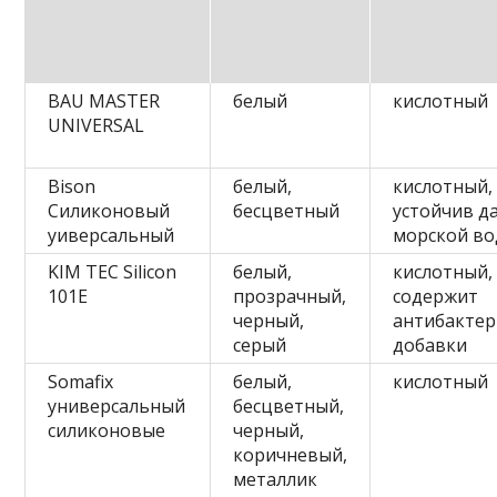
BAU MASTER
белый
кислотный
UNIVERSAL
Bison
белый,
кислотный,
Силиконовый
бесцветный
устойчив д
уиверсальный
морской во
KIM TEC Silicon
белый,
кислотный,
101E
прозрачный,
содержит
черный,
антибакте
серый
добавки
Somafix
белый,
кислотный
универсальный
бесцветный,
силиконовые
черный,
коричневый,
металлик