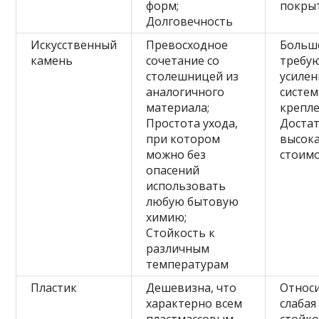
форм;
покры
Долговечность
Искусственный
Превосходное
Большо
камень
сочетание со
требу
столешницей из
усиле
аналогичного
систе
материала;
крепле
Простота ухода,
Доста
при котором
высок
можно без
стоим
опасений
использовать
любую бытовую
химию;
Стойкость к
различным
температурам
Пластик
Дешевизна, что
Относ
характерно всем
слабая