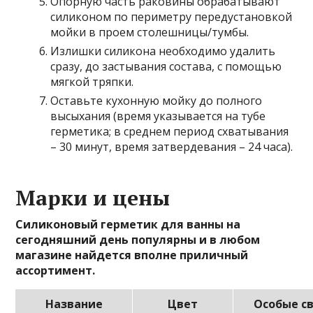
Опорную часть раковины обрабатывают
силиконом по периметру
перед
установкой
мойки
в проем столешницы/тумбы.
Излишки силикона необходимо удалить
сразу, до застывания состава, с помощью
мягкой тряпки.
Оставьте кухонную мойку до полного
высыхания (время указывается на тубе
герметика; в среднем период схватывания
– 30 минут, время затвердевания – 24 часа).
Марки и цены
Силиконовый герметик для ванны на
сегодняшний день популярны и в любом
магазине найдется вполне приличный
ассортимент.
Название
Цвет
Особые с