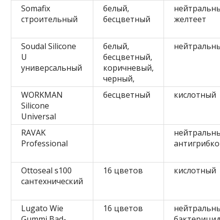
Somafix
белый,
нейтральны
строительный
бесцветный
желтеет
Soudal Silicone
белый,
нейтральн
U
бесцветный,
универсальный
коричневый,
черный,
WORKMAN
бесцветный
кислотный
Silicone
Universal
RAVAK
нейтральны
Professional
антигрибк
Ottoseal s100
16 цветов
кислотный
сантехнический
Lugato Wie
16 цветов
нейтральны
Gummi Bad-
бактерици