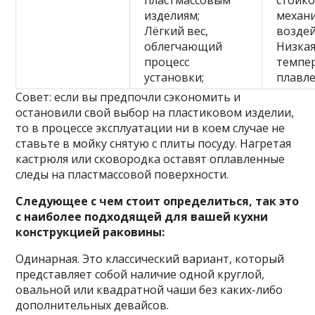
пластмассовым
стойко
изделиям;
механ
Лёгкий вес,
воздей
облегчающий
Низка
процесс
темпе
установки;
плавл
Совет: если вы предпочли сэкономить и
остановили свой выбор на пластиковом изделии,
то в процессе эксплуатации ни в коем случае не
ставьте в мойку снятую с плиты посуду. Нагретая
кастрюля или сковородка оставят оплавленные
следы на пластмассовой поверхности.
Следующее с чем стоит определиться, так это
с наиболее подходящей для вашей кухни
конструкцией раковины:
Одинарная. Это классический вариант, который
представляет собой наличие одной круглой,
овальной или квадратной чаши без каких-либо
дополнительных девайсов.