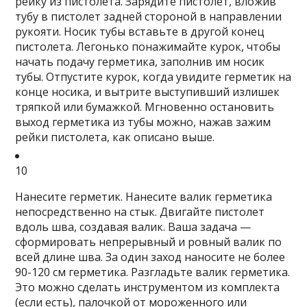
рейку из пистолета. Зарядите пистолет, вложив
тубу в пистолет задней стороной в направлении
рукояти. Носик тубы вставьте в другой конец
пистолета. Легонько понажимайте курок, чтобы
начать подачу герметика, заполнив им носик
тубы. Отпустите курок, когда увидите герметик на
конце носика, и вытрите выступивший излишек
тряпкой или бумажкой. Мгновенно остановить
выход герметика из тубы можно, нажав зажим
рейки пистолета, как описано выше.
10
Нанесите герметик.
Нанесите валик герметика
непосредственно на стык. Двигайте пистолет
вдоль шва, создавая валик. Ваша задача —
сформировать непрерывный и ровный валик по
всей длине шва. За один заход наносите не более
90-120 см герметика. Разгладьте валик герметика.
Это можно сделать инструментом из комплекта
(если есть), палочкой от мороженного или