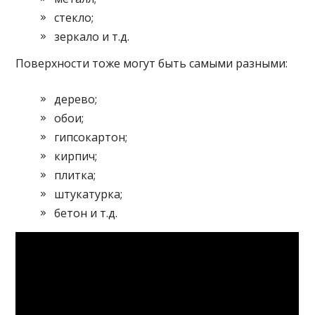
стекло;
зеркало и т.д.
Поверхности тоже могут быть самыми разными:
дерево;
обои;
гипсокартон;
кирпич;
плитка;
штукатурка;
бетон и т.д.