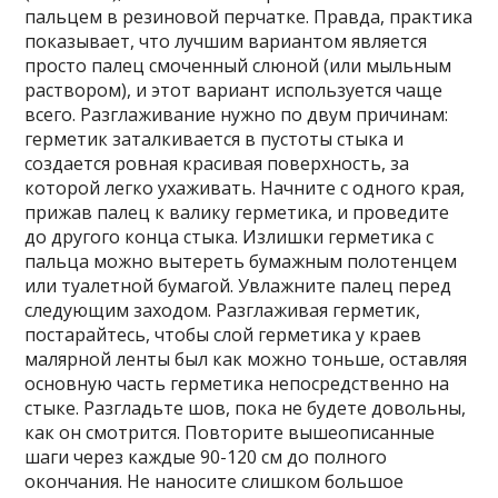
пальцем в резиновой перчатке. Правда, практика
показывает, что лучшим вариантом является
просто палец смоченный слюной (или мыльным
раствором), и этот вариант используется чаще
всего. Разглаживание нужно по двум причинам:
герметик заталкивается в пустоты стыка и
создается ровная красивая поверхность, за
которой легко ухаживать. Начните с одного края,
прижав палец к валику герметика, и проведите
до другого конца стыка. Излишки герметика с
пальца можно вытереть бумажным полотенцем
или туалетной бумагой. Увлажните палец перед
следующим заходом. Разглаживая герметик,
постарайтесь, чтобы слой герметика у краев
малярной ленты был как можно тоньше
, оставляя
основную часть герметика непосредственно на
стыке. Разгладьте шов, пока не будете довольны,
как он смотрится. Повторите вышеописанные
шаги через каждые 90-120 см до полного
окончания. Не наносите слишком большое