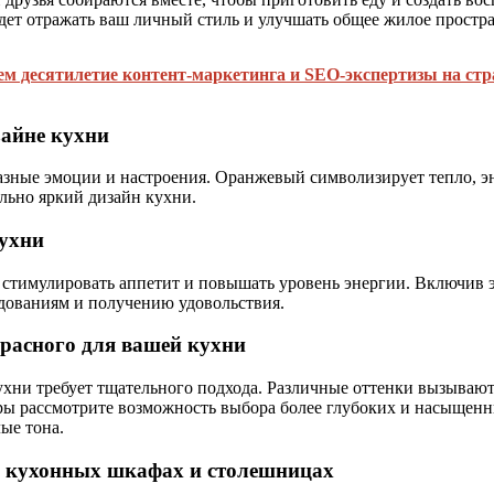
дет отражать ваш личный стиль и улучшать общее жилое простра
ем десятилетие контент-маркетинга и SEO-экспертизы на ст
зайне кухни
ные эмоции и настроения. Оранжевый символизирует тепло, энту
ально яркий дизайн кухни.
кухни
 стимулировать аппетит и повышать уровень энергии. Включив э
дованиям и получению удовольствия.
расного для вашей кухни
ухни требует тщательного подхода. Различные оттенки вызываю
ры рассмотрите возможность выбора более глубоких и насыщенны
ые тона.
 в кухонных шкафах и столешницах