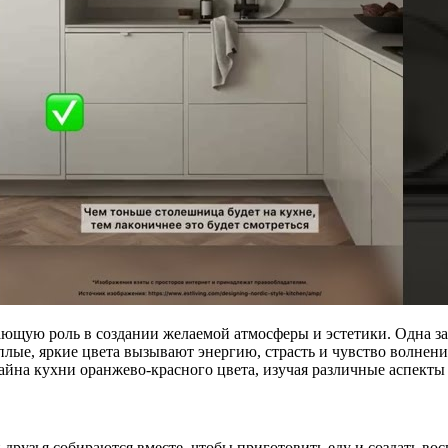
шающую роль в создании желаемой атмосферы и эстетики. Одна з
лые, яркие цвета вызывают энергию, страсть и чувство волнени
зайна кухни оранжево-красного цвета, изучая различные аспекты
 друзья собираются вместе, чтобы приготовить еду и создать во