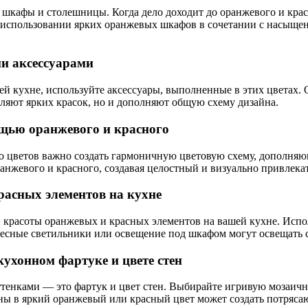
шкафы и столешницы. Когда дело доходит до оранжевого и крас
использовании ярких оранжевых шкафов в сочетании с насыщен
и аксессуарами
й кухне, используйте аксессуары, выполненные в этих цветах. 
авляют ярких красок, но и дополняют общую схему дизайна.
ощью оранжевого и красного
о цветов важно создать гармоничную цветовую схему, дополняющ
анжевого и красного, создавая целостный и визуально привлека
расных элементов на кухне
расоты оранжевых и красных элементов на вашей кухне. Исполь
весные светильники или освещение под шкафом могут освещать 
кухонном фартуке и цвете стен
енками — это фартук и цвет стен. Выбирайте игривую мозаичн
ены в яркий оранжевый или красный цвет может создать потряс