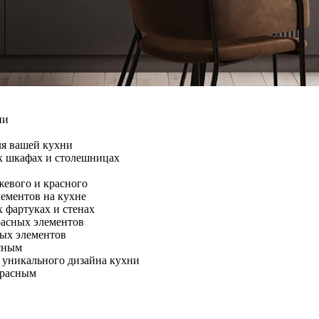
ни
ля вашей кухни
х шкафах и столешницах
евого и красного
ементов на кухне
 фартуках и стенах
расных элементов
ных элементов
асным
 уникального дизайна кухни
красным