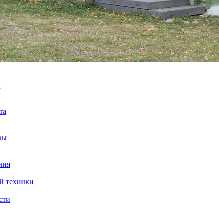
а
та
ры
ния
й техники
сти