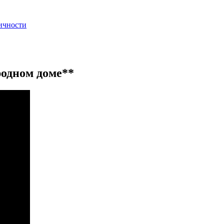
тичности
родном доме**