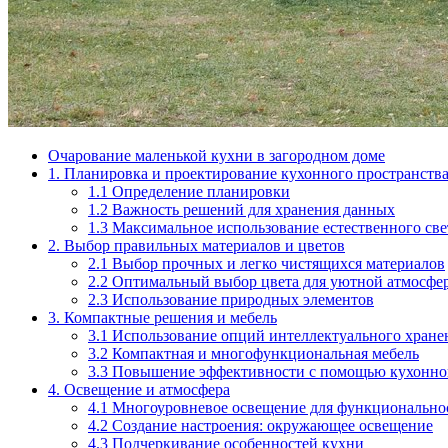
Очарование маленькой кухни в загородном доме
1. Планировка и проектирование кухонного пространств
1.1 Определение планировки
1.2 Важность решений для хранения данных
1.3 Максимальное использование естественного све
2. Выбор правильных материалов и цветов
2.1 Выбор прочных и легко чистящихся материалов
2.2 Оптимальный выбор цвета для уютной атмосфе
2.3 Использование природных элементов
3. Компактные решения и мебель
3.1 Использование опций интеллектуального хране
3.2 Компактная и многофункциональная мебель
3.3 Повышение эффективности с помощью кухонно
4. Освещение и атмосфера
4.1 Многоуровневое освещение для функционально
4.2 Создание настроения: окружающее освещение
4.3 Подчеркивание особенностей кухни