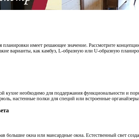
 планировки имеет решающее значение. Рассмотрите концепцию 
акие варианты, как камбуз, L-образную или U-образную планиро
ой кухне необходимо для поддержания функциональности и поря
рюль, настенные полки для специй или встроенные органайзеры
вета
рав большие окна или мансардные окна. Естественный свет соз