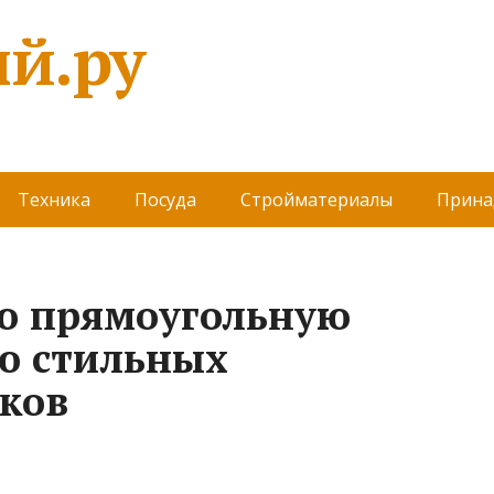
й.ру
Техника
Посуда
Стройматериалы
Прина
ою прямоугольную
ю стильных
ков