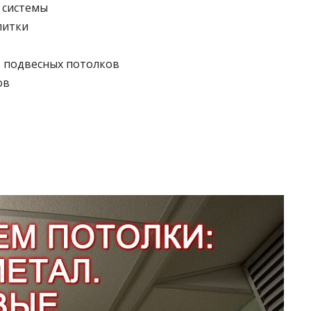
​​системы
литки
 подвесных потолков
ов