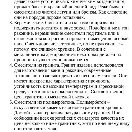
делает более устойчивым к химическим воздействиям,
придает блеск и красивый внешний вид. Реже бывают
смесители из чистой латуни или бронзы. Как следствие,
они на порядок дороже остальных.
Керамические. Смесители из керамики призваны
подчеркнуть достаток и вкус хозяев. Подобранные в тон
раковине, керамические смесители под гжель или в
стиле жостовской росписи придают помещению особый
шик. Очень дорогие, эстетичные, но не практичные –
потому, что слишком хрупкие. В сочетании с
металлическим армированием некоторых деталей их
прочность существенно повышается.
Смесители из гранита. Гранит издавна использовался
для изготовления ванн и раковин, современные
технологии позволяют делать из него и смесители. Они
имеют прекрасные характеристики: прочность,
устойчивость к высоким температурам и агрессивной
среде, эстетичность и экологичность. Соответственно,
цена гранитных смесителей высокая.
Смесители из полимербетона. Полимербетон –
искусственный камень на основе гранитной крошки.
Достойная альтернатива натуральному граниту. При
соблюдении всех европейских стандартов качества их
цена несколько ниже гранитных, хотя по внешнему виду
они отличаются мало.