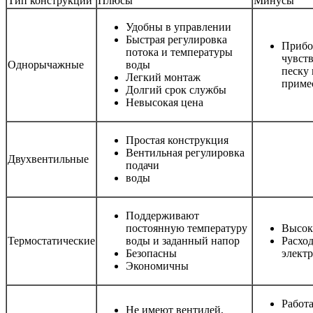
Тип конструкции
Плюсы
Минусы
Удобны в управлении
Быстрая регулировка
Приб
потока и температуры
чувст
Однорычажные
воды
песку
Легкий монтаж
приме
Долгий срок службы
Невысокая цена
Простая конструкция
Вентильная регулировка
Двухвентильные
подачи
воды
Поддерживают
постоянную температуру
Высок
Термостатические
воды и заданный напор
Расхо
Безопасны
элект
Экономичны
Работ
Не имеют вентилей,